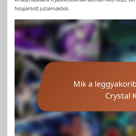
felajánlott jutalmakból.