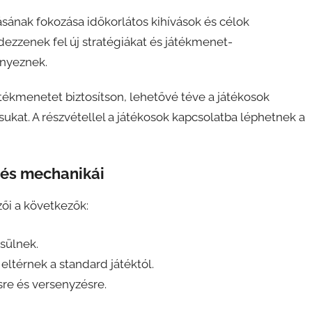
ának fokozása időkorlátos kihívások és célok
dezzenek fel új stratégiákat és játékmenet-
enyeznek.
tékmenetet biztosítson, lehetővé téve a játékosok
sukat. A részvétellel a játékosok kapcsolatba léphetnek a
 és mechanikái
ői a következők:
ssülnek.
térnek a standard játéktól.
re és versenyzésre.