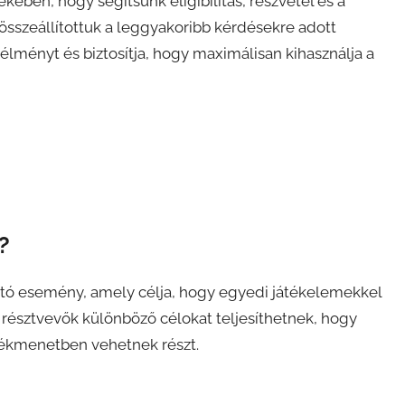
kében, hogy segítsünk eligibilitás, részvétel és a
szeállítottuk a leggyakoribb kérdésekre adott
lményt és biztosítja, hogy maximálisan kihasználja a
?
artó esemény, amely célja, hogy egyedi játékelemekkel
 résztvevők különböző célokat teljesíthetnek, hogy
átékmenetben vehetnek részt.