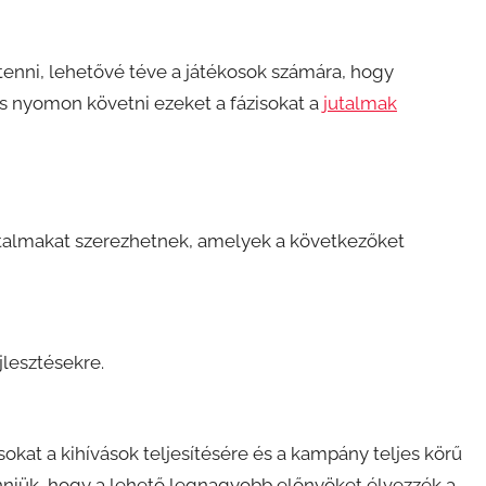
tenni, lehetővé téve a játékosok számára, hogy
s nyomon követni ezeket a fázisokat a
jutalmak
talmakat szerezhetnek, amelyek a következőket
lesztésekre.
sokat a kihívások teljesítésére és a kampány teljes körű
venniük, hogy a lehető legnagyobb előnyöket élvezzék a