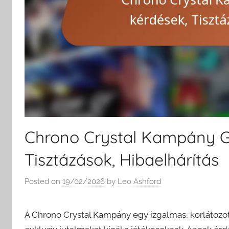
Chrono Crystal Kampány GY
Tisztázások, Hibaelhárítás
Posted on
19/02/2026
by
Leo Ashford
A Chrono Crystal Kampány egy izgalmas, korlátozo