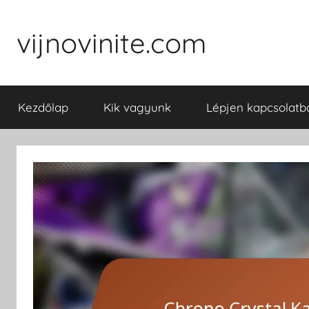
Skip
to
vijnovinite.com
content
Kezdőlap
Kik vagyunk
Lépjen kapcsolatb