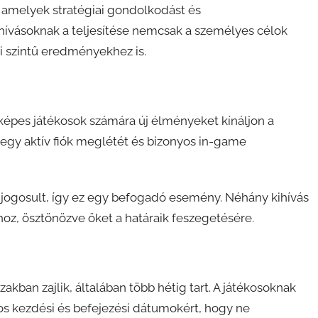
, amelyek stratégiai gondolkodást és
ívásoknak a teljesítése nemcsak a személyes célok
i szintű eredményekhez is.
képes játékosok számára új élményeket kínáljon a
 egy aktív fiók meglétét és bizonyos in-game
s jogosult, így ez egy befogadó esemény. Néhány kihívás
hoz, ösztönözve őket a határaik feszegetésére.
ban zajlik, általában több hétig tart. A játékosoknak
tos kezdési és befejezési dátumokért, hogy ne